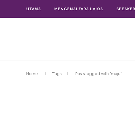
UTAMA
MENGENAI FARA LAIQA
SPEAKER
Home
Tags
Posts tagged with "maju"