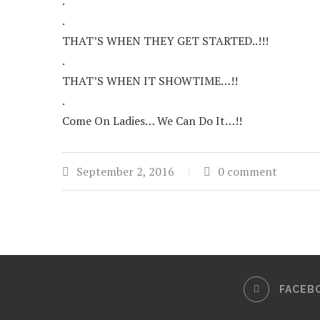
.
.
THAT’S WHEN THEY GET STARTED..!!!
.
THAT’S WHEN IT SHOWTIME…!!
.
Come On Ladies… We Can Do It…!!
September 2, 2016
0 comment
FACEB