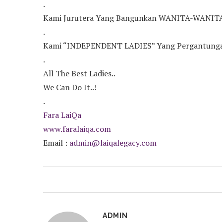
.
Kami Jurutera Yang Bangunkan WANITA-WANIT
.
Kami “INDEPENDENT LADIES” Yang Pergantungann
.
All The Best Ladies..
We Can Do It..!
.
Fara LaiQa
www.faralaiqa.com
Email :
admin@laiqalegacy.com
ADMIN